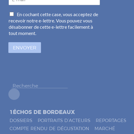
-
m
C
En cochant cette case, vous acceptez de
a
a
recevoir notre e-lettre. Vous pouvez vous
i
s
l
désabonner de cette e-lettre facilement à
e
*
tout moment.
s
à
ENVOYER
c
o
c
h
e
r
*
1ÉCHOS DE BORDEAUX
DOSSIERS
PORTRAITS D’ACTEURS
REPORTAGES
COMPTE RENDU DE DÉGUSTATION
MARCHÉ