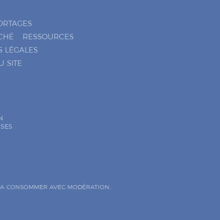
ORTAGES
CHÉ
RESSOURCES
S LÉGALES
U SITE
N
ISES
. A CONSOMMER AVEC MODÉRATION..