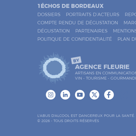
o
1ÉCHOS DE BORDEAUX
c
h
DOSSIERS
PORTRAITS D’ACTEURS
REP
e
COMPTE RENDU DE DÉGUSTATION
MAR
r
DÉGUSTATION
PARTENAIRES
MENTION
*
POLITIQUE DE CONFIDENTIALITÉ
PLAN D
BY
AGENCE FLEURIE
ARTISANS EN COMMUNICATIO
VIN - TOURISME - GOURMAND
L'ABUS D'ALCOOL EST DANGEREUX POUR LA SANTÉ
© 2026 - TOUS DROITS RÉSERVÉS