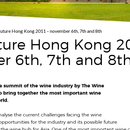
uture Hong Kong 2011 – november 6th, 7th and 8th
ture Hong Kong 2
r 6th, 7th and 8t
a summit of the wine industry by The Wine
o bring together the most important wine
rld.
analyse the current challenges facing the wine
portunities for the industry and its possible future.
 the wine hub for Asia. One of the most important wine c