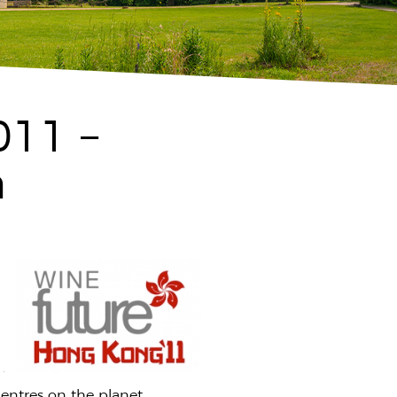
011 –
h
entres on the planet.