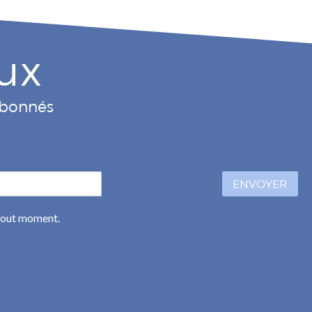
ux
 abonnés
ENVOYER
 tout moment.