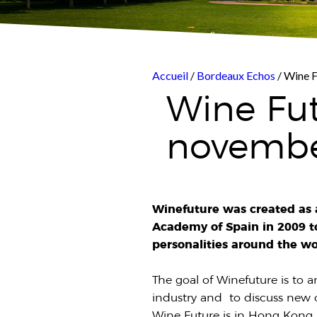
Accueil
/
Bordeaux Echos
/ Wine F
Wine Fu
novembe
Winefuture was created as 
Academy of Spain in 2009 t
personalities around the wo
The goal of Winefuture is to 
industry and to discuss new op
Wine Future is in Hong Kong,