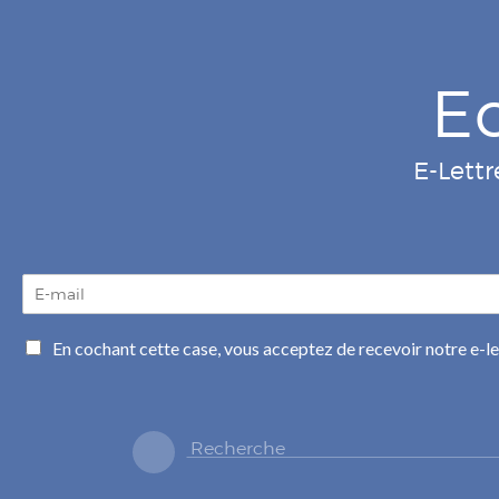
E
E-Lettr
E
-
m
C
En cochant cette case, vous acceptez de recevoir notre e-l
a
a
i
s
l
e
*
s
à
c