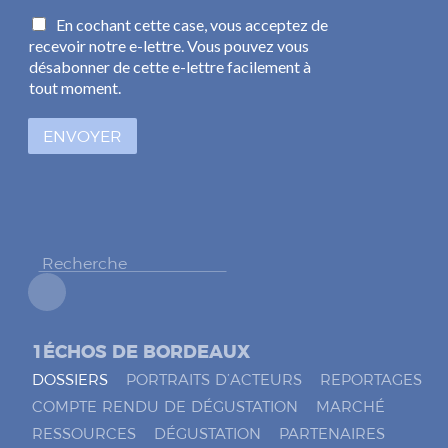
m
C
En cochant cette case, vous acceptez de
a
a
recevoir notre e-lettre. Vous pouvez vous
i
s
l
désabonner de cette e-lettre facilement à
e
*
tout moment.
s
à
ENVOYER
c
o
c
h
e
r
*
1ÉCHOS DE BORDEAUX
DOSSIERS
PORTRAITS D’ACTEURS
REPORTAGES
COMPTE RENDU DE DÉGUSTATION
MARCHÉ
RESSOURCES
DÉGUSTATION
PARTENAIRES