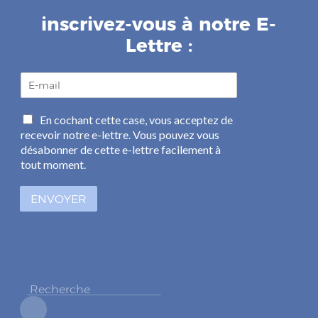
inscrivez-vous à notre E-
Lettre :
E
-
m
C
En cochant cette case, vous acceptez de
a
a
recevoir notre e-lettre. Vous pouvez vous
i
s
l
désabonner de cette e-lettre facilement à
e
*
tout moment.
s
à
ENVOYER
c
o
c
h
e
r
*