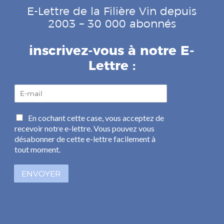
E-Lettre de la Filière Vin depuis
2003 – 30 000 abonnés
inscrivez-vous à notre E-
Lettre :
E
-
m
C
En cochant cette case, vous acceptez de
a
a
recevoir notre e-lettre. Vous pouvez vous
i
s
l
désabonner de cette e-lettre facilement à
e
*
tout moment.
s
à
ENVOYER
c
o
c
h
e