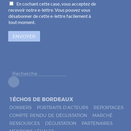
C
En cochant cette case, vous acceptez de
a
a
recevoir notre e-lettre. Vous pouvez vous
i
s
l
désabonner de cette e-lettre facilement à
e
*
tout moment.
s
à
ENVOYER
c
o
c
h
e
r
*
1ÉCHOS DE BORDEAUX
DOSSIERS
PORTRAITS D’ACTEURS
REPORTAGES
COMPTE RENDU DE DÉGUSTATION
MARCHÉ
RESSOURCES
DÉGUSTATION
PARTENAIRES