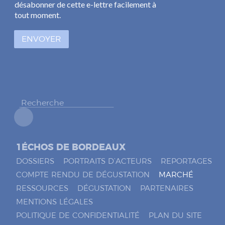
s
l
désabonner de cette e-lettre facilement à
e
*
tout moment.
s
à
ENVOYER
c
o
c
h
e
r
*
1ÉCHOS DE BORDEAUX
DOSSIERS
PORTRAITS D’ACTEURS
REPORTAGES
COMPTE RENDU DE DÉGUSTATION
MARCHÉ
RESSOURCES
DÉGUSTATION
PARTENAIRES
MENTIONS LÉGALES
POLITIQUE DE CONFIDENTIALITÉ
PLAN DU SITE