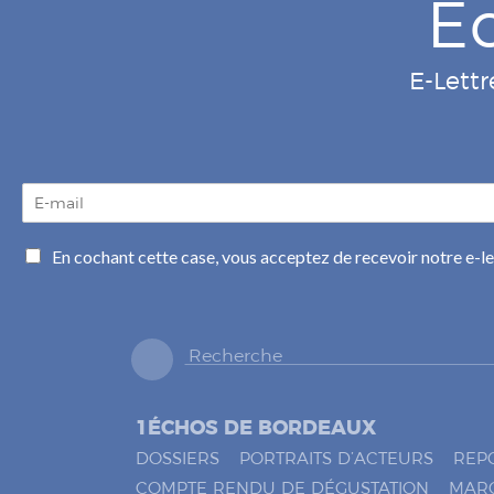
E
E-Lettr
E
-
m
C
En cochant cette case, vous acceptez de recevoir notre e-l
a
a
i
s
l
e
*
s
à
c
o
1ÉCHOS DE BORDEAUX
c
h
DOSSIERS
PORTRAITS D’ACTEURS
REP
e
COMPTE RENDU DE DÉGUSTATION
MAR