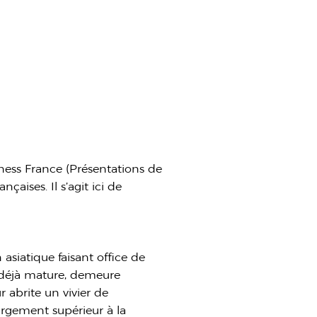
iness France (Présentations de
çaises. Il s’agit ici de
siatique faisant office de
e déjà mature, demeure
abrite un vivier de
argement supérieur à la