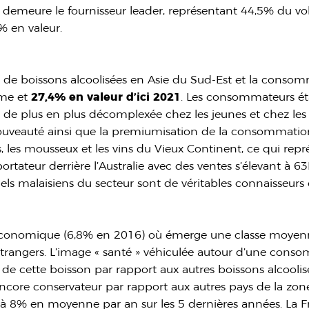
 demeure le fournisseur leader, représentant 44,5% du vo
% en valeur.
 boissons alcoolisées en Asie du Sud-Est et la consomm
ume et
27,4% en valeur d’ici 2021
. Les consommateurs é
 de plus en plus décomplexée chez les jeunes et chez le
nouveauté ainsi que la premiumisation de la consommatio
s, les mousseux et les vins du Vieux Continent, ce qui rep
rtateur derrière l’Australie avec des ventes s’élevant à 6
els malaisiens du secteur sont de véritables connaisseurs 
économique (6,8% en 2016) où émerge une classe moyenne
trangers. L’image « santé » véhiculée autour d’une con
de cette boisson par rapport aux autres boissons alcoolis
core conservateur par rapport aux autres pays de la zone
6 à 8% en moyenne par an sur les 5 dernières années. La 