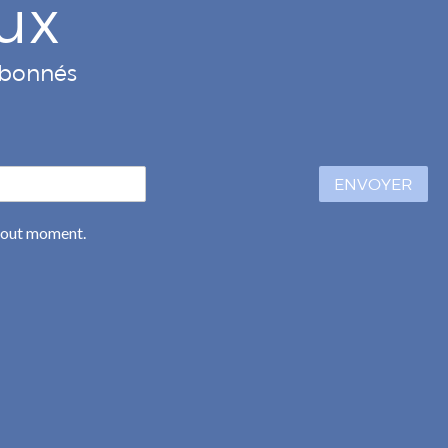
ux
 abonnés
ENVOYER
 tout moment.