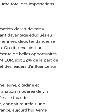
lume total des importations
ation de vin devrait y
tant davantage éduqués au
s femmes, deux tendances se
n. On observe ainsi un
résente de belles opportunités
3M EUR, soit 22% de la part de
et des leaders d’influence sur
 jeune, citadine et
sommation modérée de vin
ées. Le taux de
, connaît toutefois une
France, aujourd’hui 4ème