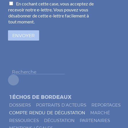
C
En cochant cette case, vous acceptez de
a
a
recevoir notre e-lettre. Vous pouvez vous
i
s
l
désabonner de cette e-lettre facilement à
e
*
tout moment.
s
à
ENVOYER
c
o
c
h
e
r
*
1ÉCHOS DE BORDEAUX
DOSSIERS
PORTRAITS D’ACTEURS
REPORTAGES
COMPTE RENDU DE DÉGUSTATION
MARCHÉ
RESSOURCES
DÉGUSTATION
PARTENAIRES