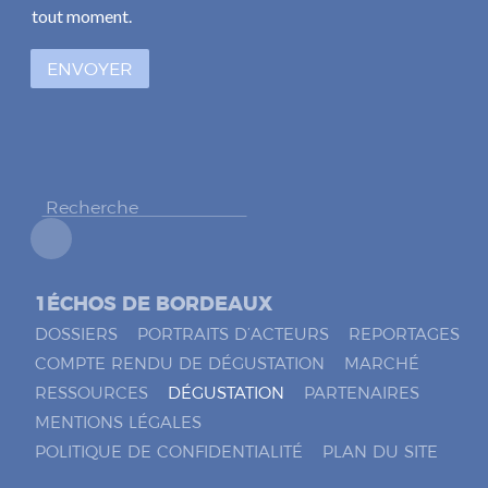
e
*
tout moment.
s
à
ENVOYER
c
o
c
h
e
r
*
1ÉCHOS DE BORDEAUX
DOSSIERS
PORTRAITS D’ACTEURS
REPORTAGES
COMPTE RENDU DE DÉGUSTATION
MARCHÉ
RESSOURCES
DÉGUSTATION
PARTENAIRES
MENTIONS LÉGALES
POLITIQUE DE CONFIDENTIALITÉ
PLAN DU SITE