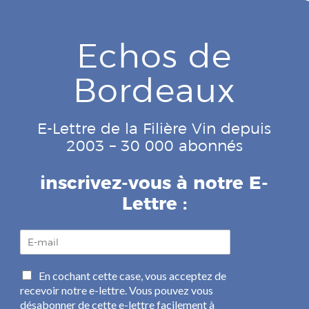
Echos de
Bordeaux
E-Lettre de la Filière Vin depuis
2003 – 30 000 abonnés
inscrivez-vous à notre E-
Lettre :
E
-
m
C
En cochant cette case, vous acceptez de
a
a
recevoir notre e-lettre. Vous pouvez vous
i
s
l
désabonner de cette e-lettre facilement à