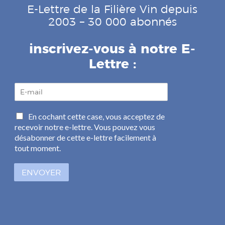
E-Lettre de la Filière Vin depuis
2003 – 30 000 abonnés
inscrivez-vous à notre E-
Lettre :
E
-
m
C
En cochant cette case, vous acceptez de
a
a
recevoir notre e-lettre. Vous pouvez vous
i
s
l
désabonner de cette e-lettre facilement à
e
*
tout moment.
s
à
ENVOYER
c
o
c
h
e