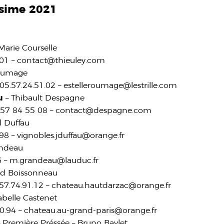
ésime 2021
 Marie Courselle
.01 – contact@thieuley.com
Roumage
5.57.24.51.02 – estelleroumage@lestrille.com
u
– Thibault Despagne
5 57 84 55 08 – contact@despagne.com
l Duffau
8 – vignobles.jduffau@orange.fr
andeau
56 – m.grandeau@lauduc.fr
id Boissonneau
.57.74.91.12 – chateau.hautdarzac@orange.fr
abelle Castenet
80.94 – chateau.au-grand-paris@orange.fr
 Première Préssée – Bruno Baylet