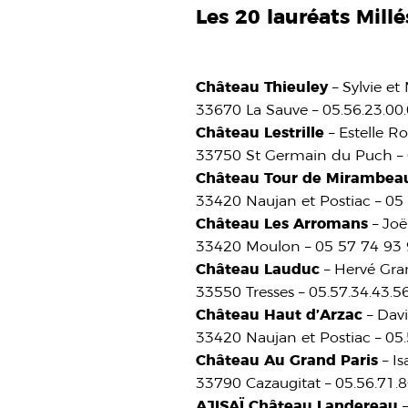
Les 20 lauréats Mill
Château Thieuley
– Sylvie et
33670 La Sauve – 05.56.23.00
Château Lestrille
– Estelle 
33750 St Germain du Puch – 0
Château Tour de Mirambea
33420 Naujan et Postiac – 0
Château Les Arromans
– Joë
33420 Moulon – 05 57 74 93 9
Château Lauduc
– Hervé Gr
33550 Tresses – 05.57.34.43.
Château Haut d’Arzac
– Dav
33420 Naujan et Postiac – 05
Château Au Grand Paris
– Is
33790 Cazaugitat – 05.56.71.
AJISAÏ Château Landereau
–