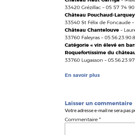
33420 Grézillac – 05 57 74 9
Château Pouchaud-Larquey
33540 St Félix de Foncaude – 
Château Chantelouve
– Laur
33760 Faleyras – 05.56.23.90.
Catégorie « vin élevé en bar
Roquefortissime du châtea
33760 Lugasson – 05.56.23.9
En savoir plus
Laisser un commentaire
Votre adresse e-mail ne sera pas p
Commentaire
*