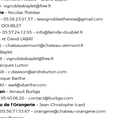
- vignoblesbaylet@free.fr
re
– Nicolas Thérèse
 05.56.23.01.37 – lesvignoblestherese@gmail.com
e DOUBLET
05.57.24.12.93 – info@famille-doublet.fr
h et David LABAT
16 – chateauvermont@chateau-vermont.fr
Baylet
8 – vignoblesbaylet@free.fr
acques Lurton
8.58 – c.dawson@andrelurton.com
nique Barthe
.90 – axel@vbarthe.com
ran
– Arnaud Burliga
6.95.40.06.20 – contact@burliga.com
 de l’Orangerie
– Jean-Christophe Icard
 05.56.71.53.67 – orangerie@chateau-orangerie.com
ime Barreau