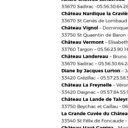
33670 Sadirac -05.56.30.64.28
Château Nardique la Graviè
33670 St Genès de Lombaud –
Château Vignol
– Dominiqu
33750 St Quaentin de Baron – 
Château Vermont
– Elisabet
33760 Targon – 05.56.23.90.
Château Landereau
– Bruno 
33670 Sadirac – 05.56.30.64.2
Diane by Jacques Lurton
– J
33420 Grézillac – 05.57.25.5
Château La Freynelle
– Véro
33420 Daignac – 05.57.84.55
Château La Lande de Taley
33750 Beychac et Caillau – 0
La Grande Cuvée du Château
33540 St Félix de Foncaude –
Château Haut Garriga
– Max