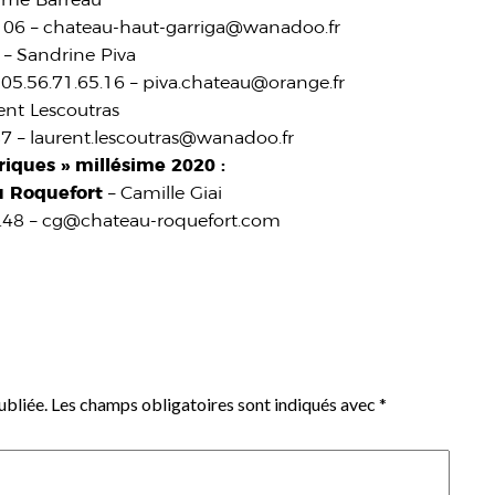
0 06 – chateau-haut-garriga@wanadoo.fr
– Sandrine Piva
05.56.71.65.16 – piva.chateau@orange.fr
ent Lescoutras
87 – laurent.lescoutras@wanadoo.fr
riques » millésime 2020 :
u Roquefort
– Camille Giai
7.48 – cg@chateau-roquefort.com
ubliée.
Les champs obligatoires sont indiqués avec
*