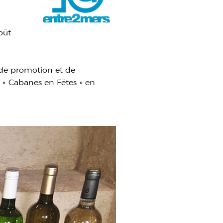
n
oût
s de promotion et de
 « Cabanes en Fêtes » en