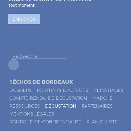
e
*
tout moment.
s
à
ENVOYER
c
o
c
h
e
r
*
1ÉCHOS DE BORDEAUX
DOSSIERS
PORTRAITS D’ACTEURS
REPORTAGES
COMPTE RENDU DE DÉGUSTATION
MARCHÉ
RESSOURCES
DÉGUSTATION
PARTENAIRES
MENTIONS LÉGALES
POLITIQUE DE CONFIDENTIALITÉ
PLAN DU SITE