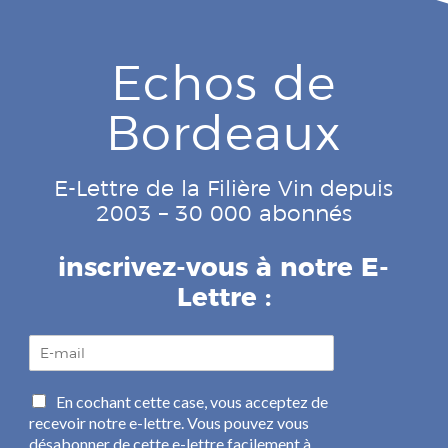
Echos de
Bordeaux
E-Lettre de la Filière Vin depuis
2003 – 30 000 abonnés
inscrivez-vous à notre E-
Lettre :
E
-
m
C
En cochant cette case, vous acceptez de
a
a
recevoir notre e-lettre. Vous pouvez vous
i
s
l
désabonner de cette e-lettre facilement à