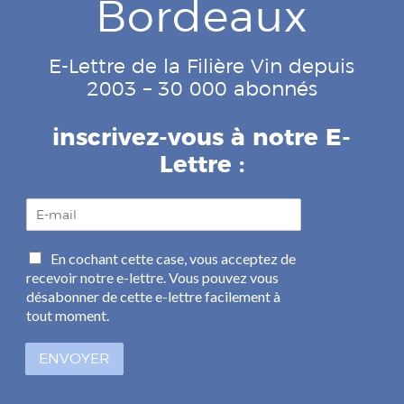
Bordeaux
E-Lettre de la Filière Vin depuis
2003 – 30 000 abonnés
inscrivez-vous à notre E-
Lettre :
E
-
m
C
En cochant cette case, vous acceptez de
a
a
recevoir notre e-lettre. Vous pouvez vous
i
s
l
désabonner de cette e-lettre facilement à
e
*
tout moment.
s
à
ENVOYER
c
o
c