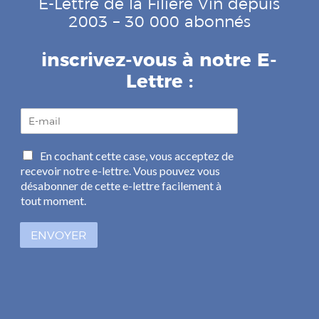
E-Lettre de la Filière Vin depuis
2003 – 30 000 abonnés
inscrivez-vous à notre E-
Lettre :
E
-
m
C
En cochant cette case, vous acceptez de
a
a
recevoir notre e-lettre. Vous pouvez vous
i
s
l
désabonner de cette e-lettre facilement à
e
*
tout moment.
s
à
ENVOYER
c
o
c
h
e
r