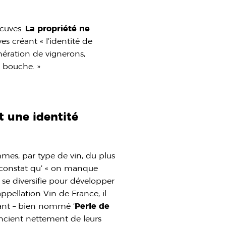
 cuves.
La propriété ne
es créant « l’identité de
nération de vignerons,
n bouche. »
 une identité
ammes, par type de vin, du plus
 constat qu’ « on manque
 se diversifie pour développer
’appellation Vin de France, il
lant – bien nommé ‘
Perle de
rencient nettement de leurs