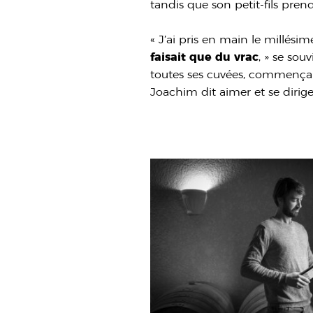
tandis que son petit-fils pren
« J’ai pris en main le millési
faisait que du vrac
, » se sou
toutes ses cuvées, commençant
Joachim dit aimer et se dirig