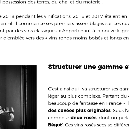
d possession des terres, du chai et du matériel.
me 2018 pendant les vinifications. 2016 et 2017 étaient en
vient-il. Il commence ses premiers assemblages sur ces cuv
 par des vins classiques. » Appartenant à la nouvelle gé
er d’emblée vers des « vins ronds moins boisés et longs e
Structurer une gamme et
C’est ainsi qu’il va structurer ses g
léger au plus complexe. Partant du
beaucoup de fantaisie en France » il
des cuvées plus originales
. Sous l
compose
deux rosés
, dont un per
Bégot
’. Ces vins rosés secs se diffé