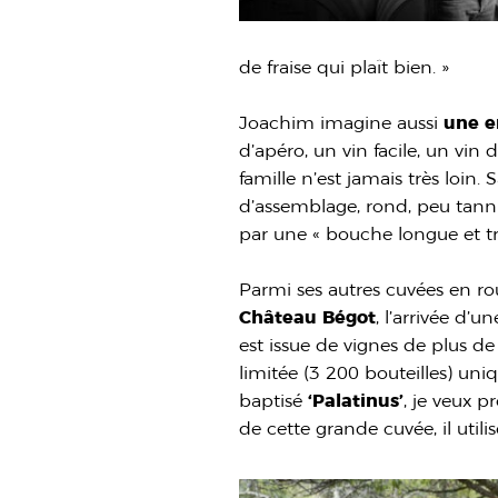
de fraise qui plaît bien. »
Joachim imagine aussi
une e
d’apéro, un vin facile, un vin 
famille n’est jamais très loi
d’assemblage, rond, peu tanni
par une « bouche longue et trè
Parmi ses autres cuvées en ro
Château Bégot
, l’arrivée d’u
est issue de vignes de plus de
limitée (3 200 bouteilles) uni
baptisé
‘Palatinus’
, je veux p
de cette grande cuvée, il utili