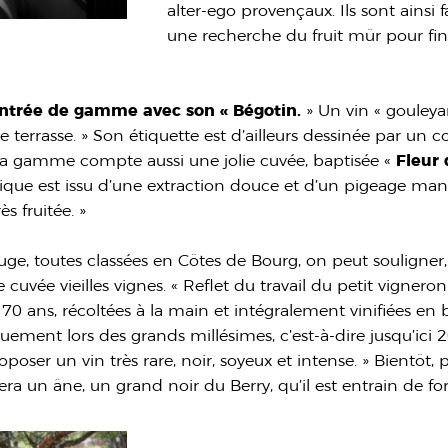
alter-ego provençaux. Ils sont ainsi 
une recherche du fruit mûr pour fi
ntrée de gamme avec son « Bégotin.
» Un vin « gouleya
de terrasse. » Son étiquette est d’ailleurs dessinée par un c
n. Sa gamme compte aussi une jolie cuvée, baptisée «
Fleur 
que est issu d’une extraction douce et d’un pigeage man
s fruitée. »
uge, toutes classées en Côtes de Bourg, on peut souligner
ne cuvée vieilles vignes. « Reflet du travail du petit vigneron
 70 ans, récoltées à la main et intégralement vinifiées en 
quement lors des grands millésimes, c’est-à-dire jusqu’ici 
roposer un vin très rare, noir, soyeux et intense. » Bientôt, p
sera un âne, un grand noir du Berry, qu’il est entrain de fo