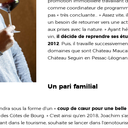
promotion immobilière travaillant d
comme coordinateur de programmes.
pas « très concluante… » Assez vite,
un besoin de retourner vers une acti
aux prises avec la nature. » Ayant h
vin,
il décide de reprendre ses é
2012
. Puis, il travaille successivem
domaines que sont Château Maucai
Château Seguin en Pessac-Léognan
Un pari familial
iendra sous la forme d’un «
coup de cœur pour une belle 
 des Côtes de Bourg. » C’est ainsi qu’en 2018, Joachim s’a
lant dans le tourisme, souhaite se lancer dans l’œnotourism