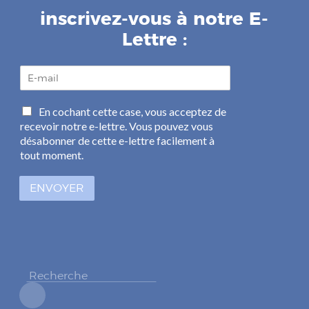
inscrivez-vous à notre E-
Lettre :
E
-
m
C
En cochant cette case, vous acceptez de
a
a
recevoir notre e-lettre. Vous pouvez vous
i
s
l
désabonner de cette e-lettre facilement à
e
*
tout moment.
s
à
ENVOYER
c
o
c
h
e
r
*