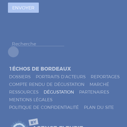
à
ENVOYER
c
o
c
h
e
r
*
1ÉCHOS DE BORDEAUX
DOSSIERS
PORTRAITS D’ACTEURS
REPORTAGES
COMPTE RENDU DE DÉGUSTATION
MARCHÉ
RESSOURCES
DÉGUSTATION
PARTENAIRES
MENTIONS LÉGALES
POLITIQUE DE CONFIDENTIALITÉ
PLAN DU SITE
BY