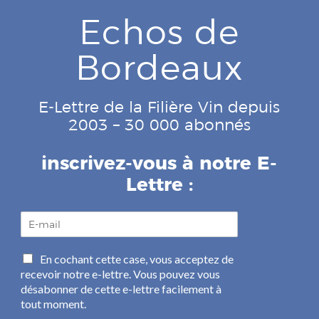
Echos de
Bordeaux
E-Lettre de la Filière Vin depuis
2003 – 30 000 abonnés
inscrivez-vous à notre E-
Lettre :
E
-
m
C
En cochant cette case, vous acceptez de
a
a
recevoir notre e-lettre. Vous pouvez vous
i
s
l
désabonner de cette e-lettre facilement à
e
*
tout moment.
s