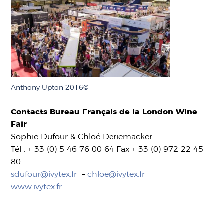
Anthony Upton 2016©
Contacts Bureau Français de la London Wine
Fair
Sophie Dufour & Chloé Deriemacker
Tél : + 33 (0) 5 46 76 00 64 Fax + 33 (0) 972 22 45
80
sdufour@ivytex.fr
–
chloe@ivytex.fr
www.ivytex.fr