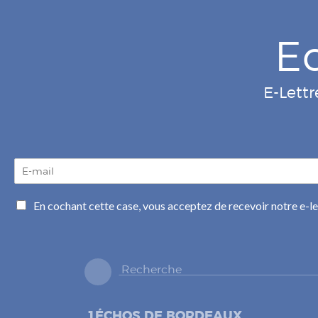
E
E-Lettr
E
-
m
C
En cochant cette case, vous acceptez de recevoir notre e-l
a
a
i
s
l
e
*
s
à
c
o
1ÉCHOS DE BORDEAUX
c