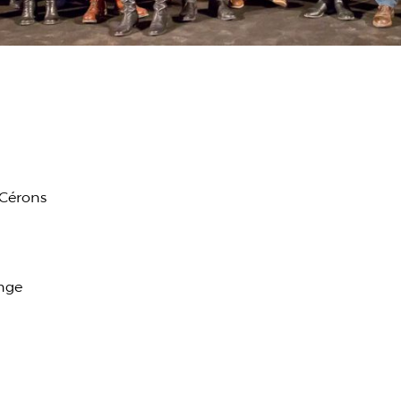
 Cérons
ange