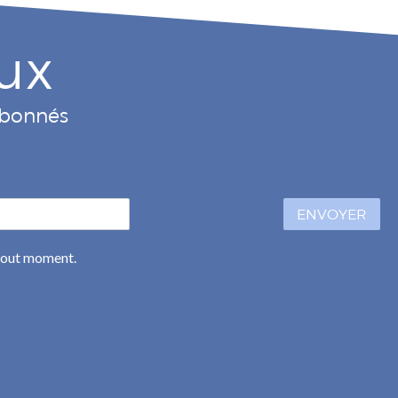
ux
 abonnés
ENVOYER
 tout moment.