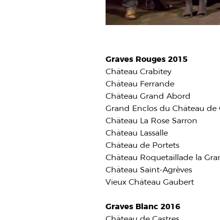
Graves Rouges 2015
Château Crabitey
Château Ferrande
Château Grand Abord
Grand Enclos du Château de
Château La Rose Sarron
Château Lassalle
Château de Portets
Château Roquetaillade la Gr
Château Saint-Agrèves
Vieux Château Gaubert
Graves Blanc 2016
Château de Castres