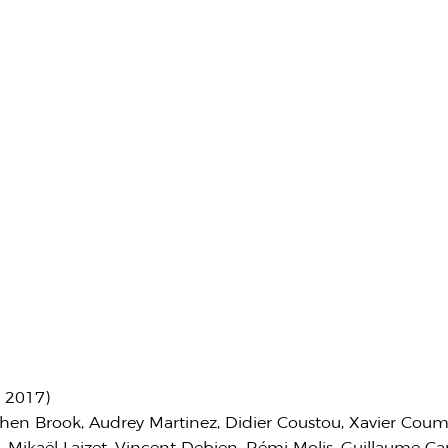
y 2017)
hen Brook, Audrey Martinez, Didier Coustou, Xavier Coume
l, Mikaël Laizet, Vincent Debien, Rémi Molis, Guillaume Ca