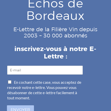
Echos de
Bordeaux
E-Lettre de la Filière Vin depuis
2003 – 30 000 abonnés
inscrivez-vous à notre E-
Lettre :
E
-
m
C
En cochant cette case, vous acceptez de
a
a
recevoir notre e-lettre. Vous pouvez vous
i
s
l
désabonner de cette e-lettre facilement à
e
*
tout moment.
s
à
ENVOYER