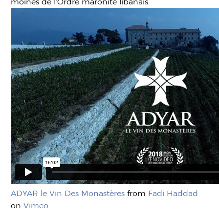
moines de l’Ordre maronite libanais.
ADYAR le Vin Des Monastères
from
Fadi Haddad
on
Vimeo
.