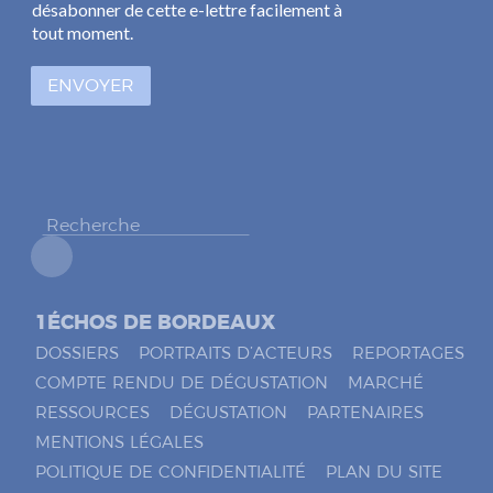
s
l
désabonner de cette e-lettre facilement à
e
*
tout moment.
s
à
ENVOYER
c
o
c
h
e
r
*
1ÉCHOS DE BORDEAUX
DOSSIERS
PORTRAITS D’ACTEURS
REPORTAGES
COMPTE RENDU DE DÉGUSTATION
MARCHÉ
RESSOURCES
DÉGUSTATION
PARTENAIRES
MENTIONS LÉGALES
POLITIQUE DE CONFIDENTIALITÉ
PLAN DU SITE