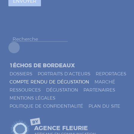
ENVOYER
c
o
c
h
e
r
*
1ÉCHOS DE BORDEAUX
DOSSIERS
PORTRAITS D’ACTEURS
REPORTAGES
COMPTE RENDU DE DÉGUSTATION
MARCHÉ
RESSOURCES
DÉGUSTATION
PARTENAIRES
MENTIONS LÉGALES
POLITIQUE DE CONFIDENTIALITÉ
PLAN DU SITE
BY
AGENCE FLEURIE
ARTISANS EN COMMUNICATION