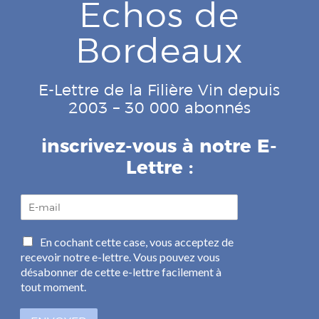
Echos de
Bordeaux
E-Lettre de la Filière Vin depuis
2003 – 30 000 abonnés
inscrivez-vous à notre E-
Lettre :
E
-
m
C
En cochant cette case, vous acceptez de
a
a
recevoir notre e-lettre. Vous pouvez vous
i
s
l
désabonner de cette e-lettre facilement à
e
*
tout moment.
s
à