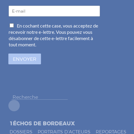
E
-
m
C
En cochant cette case, vous acceptez de
a
a
recevoir notre e-lettre. Vous pouvez vous
i
s
l
désabonner de cette e-lettre facilement à
e
*
tout moment.
s
à
ENVOYER
c
o
c
h
e
r
*
1ÉCHOS DE BORDEAUX
DOSSIERS
PORTRAITS D’ACTEURS
REPORTAGES