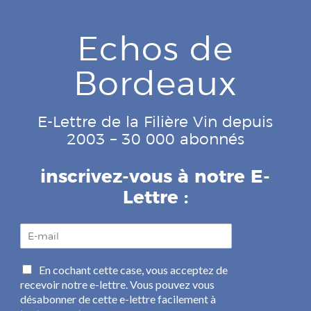
Echos de
Bordeaux
E-Lettre de la Filière Vin depuis
2003 – 30 000 abonnés
inscrivez-vous à notre E-
Lettre :
E
-
m
C
En cochant cette case, vous acceptez de
a
a
recevoir notre e-lettre. Vous pouvez vous
i
s
l
désabonner de cette e-lettre facilement à
e