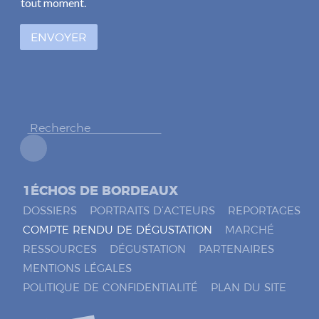
*
tout moment.
s
à
ENVOYER
c
o
c
h
e
r
*
1ÉCHOS DE BORDEAUX
DOSSIERS
PORTRAITS D’ACTEURS
REPORTAGES
COMPTE RENDU DE DÉGUSTATION
MARCHÉ
RESSOURCES
DÉGUSTATION
PARTENAIRES
MENTIONS LÉGALES
POLITIQUE DE CONFIDENTIALITÉ
PLAN DU SITE