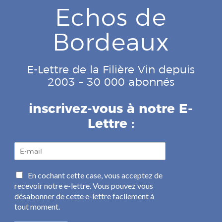
Echos de
Bordeaux
E-Lettre de la Filière Vin depuis
2003 – 30 000 abonnés
inscrivez-vous à notre E-
Lettre :
E
-
m
C
En cochant cette case, vous acceptez de
a
a
recevoir notre e-lettre. Vous pouvez vous
i
s
l
désabonner de cette e-lettre facilement à
e
*
tout moment.
s