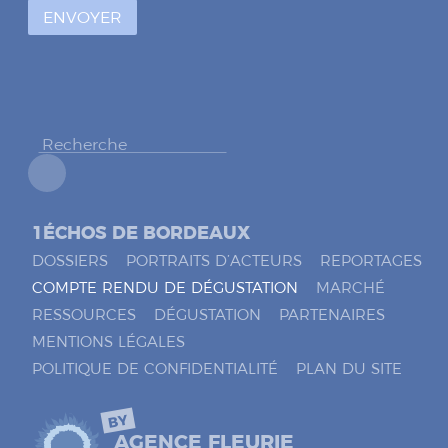
à
ENVOYER
c
o
c
h
e
r
*
1ÉCHOS DE BORDEAUX
DOSSIERS
PORTRAITS D’ACTEURS
REPORTAGES
COMPTE RENDU DE DÉGUSTATION
MARCHÉ
RESSOURCES
DÉGUSTATION
PARTENAIRES
MENTIONS LÉGALES
POLITIQUE DE CONFIDENTIALITÉ
PLAN DU SITE
BY
AGENCE FLEURIE