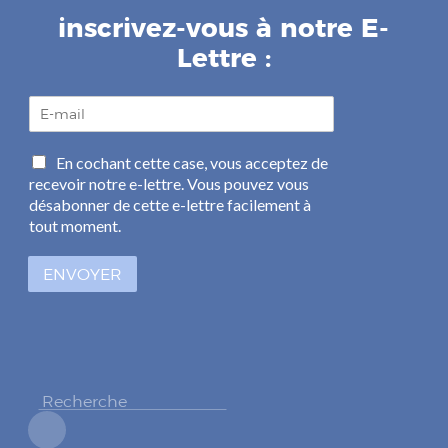
inscrivez-vous à notre E-
Lettre :
E
-
m
C
En cochant cette case, vous acceptez de
a
a
recevoir notre e-lettre. Vous pouvez vous
i
s
l
désabonner de cette e-lettre facilement à
e
*
tout moment.
s
à
ENVOYER
c
o
c
h
e
r
*