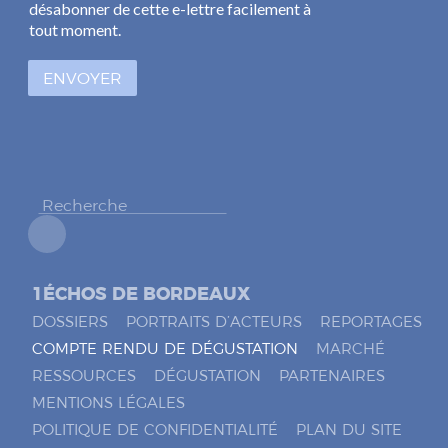
s
l
désabonner de cette e-lettre facilement à
e
*
tout moment.
s
à
ENVOYER
c
o
c
h
e
r
*
1ÉCHOS DE BORDEAUX
DOSSIERS
PORTRAITS D’ACTEURS
REPORTAGES
COMPTE RENDU DE DÉGUSTATION
MARCHÉ
RESSOURCES
DÉGUSTATION
PARTENAIRES
MENTIONS LÉGALES
POLITIQUE DE CONFIDENTIALITÉ
PLAN DU SITE