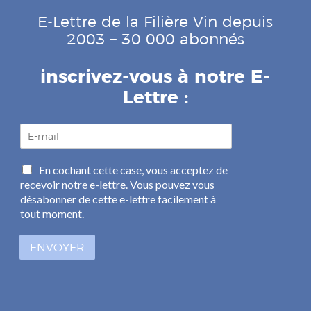
E-Lettre de la Filière Vin depuis
2003 – 30 000 abonnés
inscrivez-vous à notre E-
Lettre :
E
-
m
C
En cochant cette case, vous acceptez de
a
a
recevoir notre e-lettre. Vous pouvez vous
i
s
l
désabonner de cette e-lettre facilement à
e
*
tout moment.
s
à
ENVOYER
c
o
c
h
e