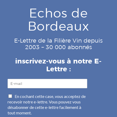
Echos de
Bordeaux
E-Lettre de la Filière Vin depuis
2003 – 30 000 abonnés
inscrivez-vous à notre E-
Lettre :
E
-
m
C
En cochant cette case, vous acceptez de
a
a
recevoir notre e-lettre. Vous pouvez vous
i
s
l
désabonner de cette e-lettre facilement à
e
*
tout moment.
s