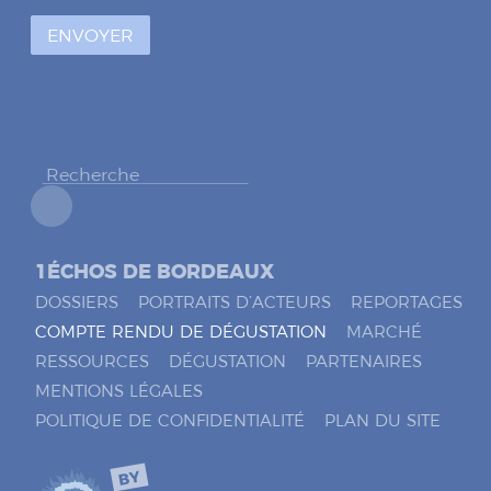
à
ENVOYER
c
o
c
h
e
r
*
1ÉCHOS DE BORDEAUX
DOSSIERS
PORTRAITS D’ACTEURS
REPORTAGES
COMPTE RENDU DE DÉGUSTATION
MARCHÉ
RESSOURCES
DÉGUSTATION
PARTENAIRES
MENTIONS LÉGALES
POLITIQUE DE CONFIDENTIALITÉ
PLAN DU SITE
BY