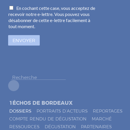
m
C
En cochant cette case, vous acceptez de
a
a
recevoir notre e-lettre. Vous pouvez vous
i
s
l
désabonner de cette e-lettre facilement à
e
*
tout moment.
s
à
ENVOYER
c
o
c
h
e
r
*
1ÉCHOS DE BORDEAUX
DOSSIERS
PORTRAITS D’ACTEURS
REPORTAGES
COMPTE RENDU DE DÉGUSTATION
MARCHÉ
RESSOURCES
DÉGUSTATION
PARTENAIRES