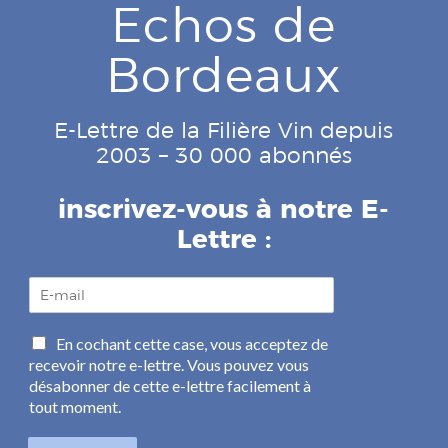
Echos de
Bordeaux
E-Lettre de la Filière Vin depuis
2003 – 30 000 abonnés
inscrivez-vous à notre E-
Lettre :
E
-
m
C
En cochant cette case, vous acceptez de
a
a
recevoir notre e-lettre. Vous pouvez vous
i
s
l
désabonner de cette e-lettre facilement à
e
*
tout moment.
s
à