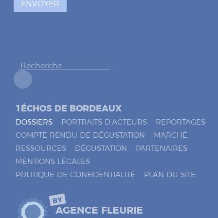
ENVOYER
c
o
c
h
e
r
*
1ÉCHOS DE BORDEAUX
DOSSIERS
PORTRAITS D’ACTEURS
REPORTAGES
COMPTE RENDU DE DÉGUSTATION
MARCHÉ
RESSOURCES
DÉGUSTATION
PARTENAIRES
MENTIONS LÉGALES
POLITIQUE DE CONFIDENTIALITÉ
PLAN DU SITE
BY
AGENCE FLEURIE