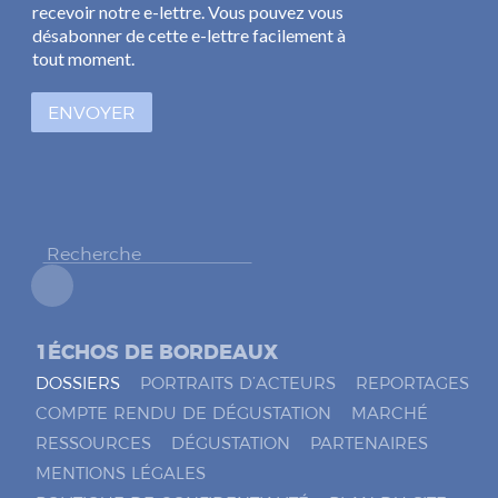
a
recevoir notre e-lettre. Vous pouvez vous
i
s
l
désabonner de cette e-lettre facilement à
e
*
tout moment.
s
à
ENVOYER
c
o
c
h
e
r
*
1ÉCHOS DE BORDEAUX
DOSSIERS
PORTRAITS D’ACTEURS
REPORTAGES
COMPTE RENDU DE DÉGUSTATION
MARCHÉ
RESSOURCES
DÉGUSTATION
PARTENAIRES
MENTIONS LÉGALES