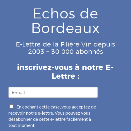
Echos de
Bordeaux
E-Lettre de la Filière Vin depuis
2003 – 30 000 abonnés
inscrivez-vous à notre E-
Lettre :
E
-
m
C
En cochant cette case, vous acceptez de
a
a
recevoir notre e-lettre. Vous pouvez vous
i
s
l
désabonner de cette e-lettre facilement à
e
*
tout moment.
s