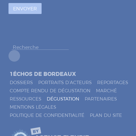
à
ENVOYER
c
o
c
h
e
r
*
1ÉCHOS DE BORDEAUX
DOSSIERS
PORTRAITS D’ACTEURS
REPORTAGES
COMPTE RENDU DE DÉGUSTATION
MARCHÉ
RESSOURCES
DÉGUSTATION
PARTENAIRES
MENTIONS LÉGALES
POLITIQUE DE CONFIDENTIALITÉ
PLAN DU SITE
BY