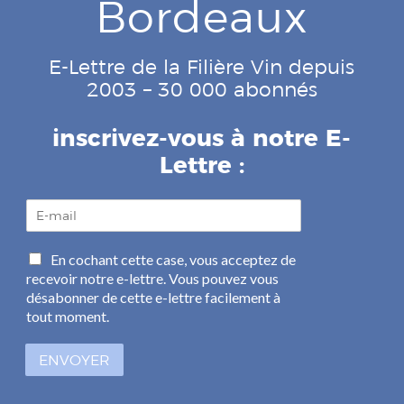
Bordeaux
E-Lettre de la Filière Vin depuis
2003 – 30 000 abonnés
inscrivez-vous à notre E-
Lettre :
E
-
m
C
En cochant cette case, vous acceptez de
a
a
recevoir notre e-lettre. Vous pouvez vous
i
s
l
désabonner de cette e-lettre facilement à
e
*
tout moment.
s
à
ENVOYER
c
o
c