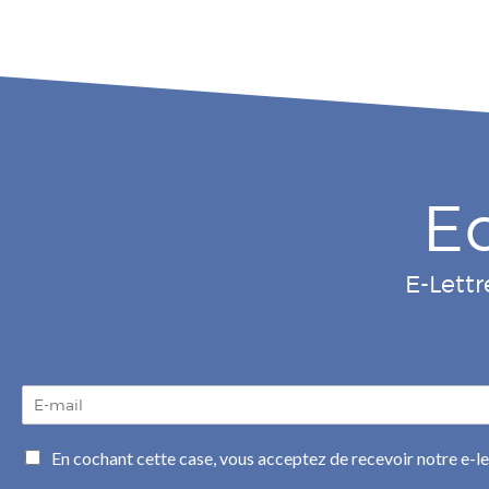
E
E-Lettr
E
-
m
C
En cochant cette case, vous acceptez de recevoir notre e-l
a
a
i