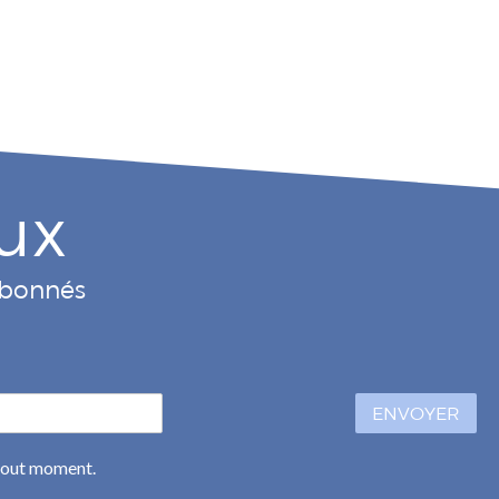
ux
 abonnés
ENVOYER
 tout moment.