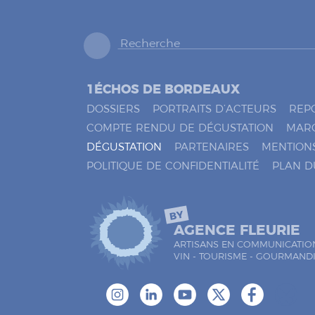
s
l
e
*
s
à
c
o
1ÉCHOS DE BORDEAUX
c
h
DOSSIERS
PORTRAITS D’ACTEURS
REP
e
COMPTE RENDU DE DÉGUSTATION
MAR
r
DÉGUSTATION
PARTENAIRES
MENTION
*
POLITIQUE DE CONFIDENTIALITÉ
PLAN D
BY
AGENCE FLEURIE
ARTISANS EN COMMUNICATIO
VIN - TOURISME - GOURMAND