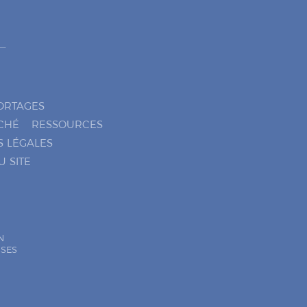
ORTAGES
CHÉ
RESSOURCES
S LÉGALES
U SITE
N
ISES