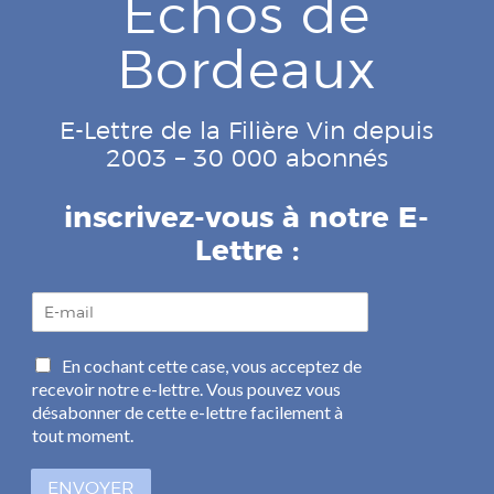
Echos de
Bordeaux
E-Lettre de la Filière Vin depuis
2003 – 30 000 abonnés
inscrivez-vous à notre E-
Lettre :
E
-
m
C
En cochant cette case, vous acceptez de
a
a
recevoir notre e-lettre. Vous pouvez vous
i
s
l
désabonner de cette e-lettre facilement à
e
*
tout moment.
s
à
ENVOYER