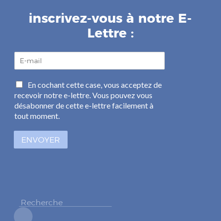
inscrivez-vous à notre E-
Lettre :
E
-
m
C
En cochant cette case, vous acceptez de
a
a
recevoir notre e-lettre. Vous pouvez vous
i
s
l
désabonner de cette e-lettre facilement à
e
*
tout moment.
s
à
ENVOYER
c
o
c
h
e
r
*