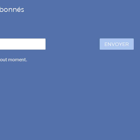
 abonnés
ENVOYER
 tout moment.