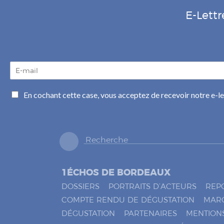
E-Lettr
E
-
m
C
En cochant cette case, vous acceptez de recevoir notre e-l
a
a
i
s
l
e
*
s
à
c
o
1ÉCHOS DE BORDEAUX
c
h
DOSSIERS
PORTRAITS D’ACTEURS
REP
e
COMPTE RENDU DE DÉGUSTATION
MAR
r
DÉGUSTATION
PARTENAIRES
MENTION
*