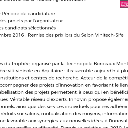
: Période de candidature
des projets par l’organisateur
s candidats sélectionnés
re 2016 : Remise des prix lors du Salon Vinitech-Sifel
es du trophée, organisé par la Technopole Bordeaux Mont
ilière viti-vinicole en Aquitaine : il rassemble aujourd’hui p
institutions et centres de recherche. Acteur de la compétitivi
ccompagner des projets d’innovation en favorisant le lien 
bellisation des projets permettent, à ceux qui en bénéfici
ques. Véritable réseau d’experts, Inno’vin propose égal
nnels, ainsi que des services individuels pour ses adhéren
 réduits sur salons, mutualisation des moyens, informations
ème favorable aux synergies, aux nouvelles idées, à l’innovati
, pour une meilleure efficacité. Depuis sa création en 2010