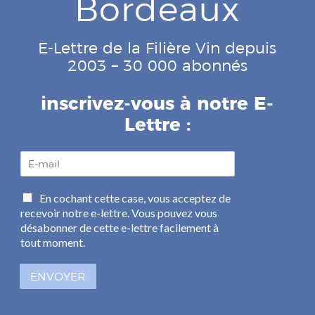
Bordeaux
E-Lettre de la Filière Vin depuis
2003 – 30 000 abonnés
inscrivez-vous à notre E-
Lettre :
E
-
m
C
En cochant cette case, vous acceptez de
a
a
recevoir notre e-lettre. Vous pouvez vous
i
s
l
désabonner de cette e-lettre facilement à
e
*
tout moment.
s
à
ENVOYER
c
o
c