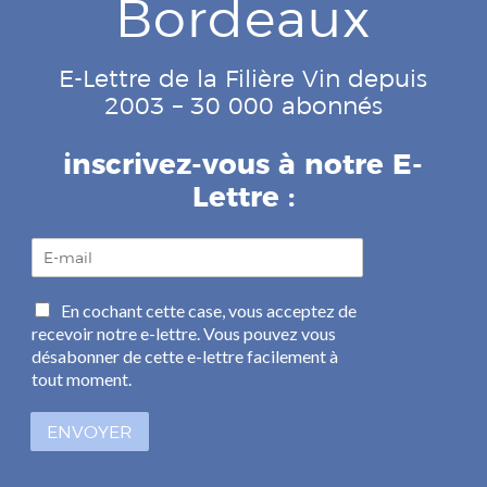
Bordeaux
E-Lettre de la Filière Vin depuis
2003 – 30 000 abonnés
inscrivez-vous à notre E-
Lettre :
E
-
m
C
En cochant cette case, vous acceptez de
a
a
recevoir notre e-lettre. Vous pouvez vous
i
s
l
désabonner de cette e-lettre facilement à
e
*
tout moment.
s
à
ENVOYER
c
o
c