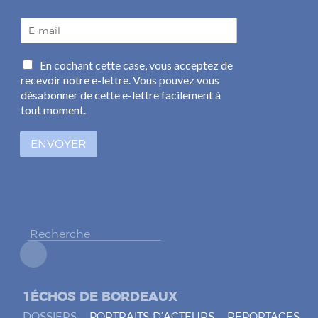
E
-
m
C
En cochant cette case, vous acceptez de
a
a
recevoir notre e-lettre. Vous pouvez vous
i
s
l
désabonner de cette e-lettre facilement à
e
*
tout moment.
s
à
ENVOYER
c
o
c
h
e
r
*
1ÉCHOS DE BORDEAUX
DOSSIERS
PORTRAITS D’ACTEURS
REPORTAGES