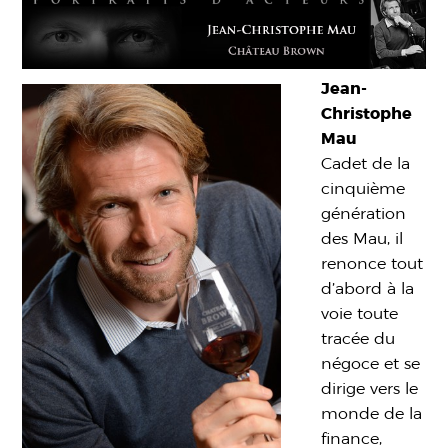
Jean-
Christophe
Mau
Cadet de la
cinquième
génération
des Mau, il
renonce tout
d’abord à la
voie toute
tracée du
négoce et se
dirige vers le
monde de la
finance,