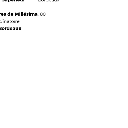
res de Millésima
, 80
dînatoire.
 Bordeaux
.