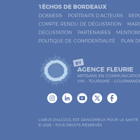
o
1ÉCHOS DE BORDEAUX
c
h
DOSSIERS
PORTRAITS D’ACTEURS
REP
e
COMPTE RENDU DE DÉGUSTATION
MAR
r
DÉGUSTATION
PARTENAIRES
MENTION
*
POLITIQUE DE CONFIDENTIALITÉ
PLAN D
BY
AGENCE FLEURIE
ARTISANS EN COMMUNICATIO
VIN - TOURISME - GOURMAND
L'ABUS D'ALCOOL EST DANGEREUX POUR LA SANTÉ
© 2026 - TOUS DROITS RÉSERVÉS