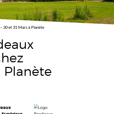
– 30 et 31 Mars à Planète
rdeaux
chez
à Planète
deaux
x Supérieur