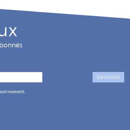
ux
 abonnés
ENVOYER
 tout moment.