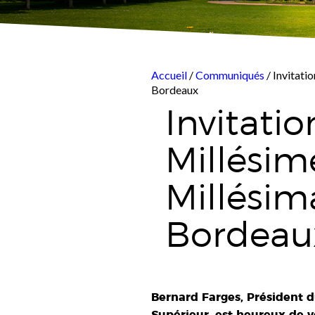
Accueil
/
Communiqués
/ Invitati
Bordeaux
Invitati
Millésim
Millésim
Bordeau
Bernard Farges, Président d
Supérieur, est heureux de 