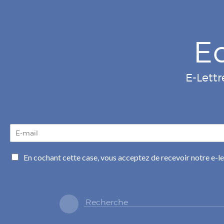
E
E-Lettr
E
-
m
C
En cochant cette case, vous acceptez de recevoir notre e-l
a
a
i
s
l
e
*
s
à
c