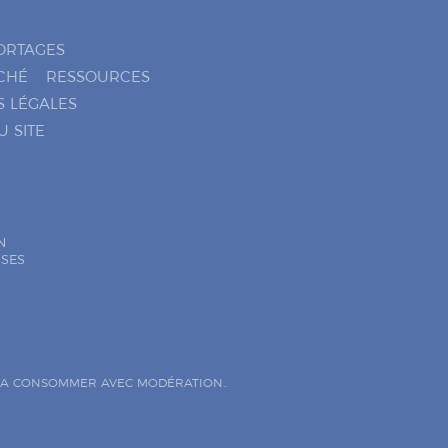
ORTAGES
CHÉ
RESSOURCES
S LÉGALES
U SITE
N
ISES
. A CONSOMMER AVEC MODÉRATION..