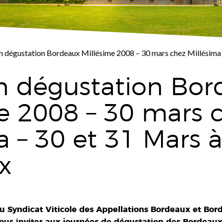
on dégustation Bordeaux Millésime 2008 – 30 mars chez Millésima 
on dégustation Bo
e 2008 – 30 mars 
a – 30 et 31 Mars 
x
u Syndicat Viticole des Appellations Bordeaux et Bor
vous inviter aux journées de dégustation des Bordeau