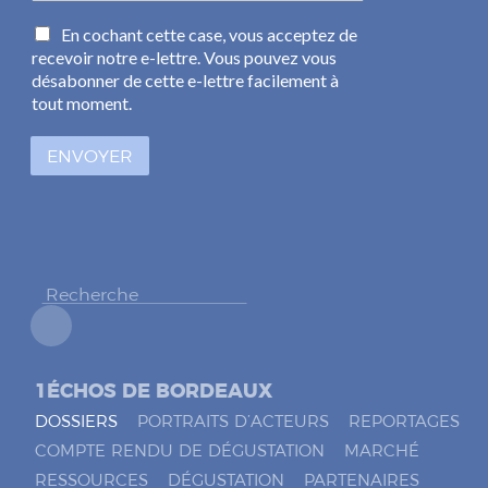
m
C
En cochant cette case, vous acceptez de
a
a
recevoir notre e-lettre. Vous pouvez vous
i
s
l
désabonner de cette e-lettre facilement à
e
*
tout moment.
s
à
ENVOYER
c
o
c
h
e
r
*
1ÉCHOS DE BORDEAUX
DOSSIERS
PORTRAITS D’ACTEURS
REPORTAGES
COMPTE RENDU DE DÉGUSTATION
MARCHÉ
RESSOURCES
DÉGUSTATION
PARTENAIRES