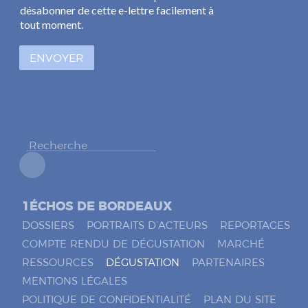
s
l
désabonner de cette e-lettre facilement à
e
*
tout moment.
s
à
ENVOYER
c
o
c
h
e
r
*
1ÉCHOS DE BORDEAUX
DOSSIERS
PORTRAITS D’ACTEURS
REPORTAGES
COMPTE RENDU DE DÉGUSTATION
MARCHÉ
RESSOURCES
DÉGUSTATION
PARTENAIRES
MENTIONS LÉGALES
POLITIQUE DE CONFIDENTIALITÉ
PLAN DU SITE