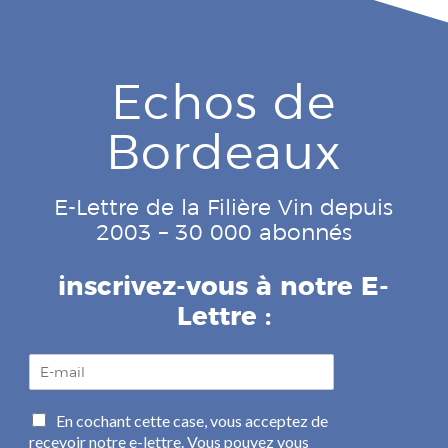
Echos de
Bordeaux
E-Lettre de la Filière Vin depuis
2003 – 30 000 abonnés
inscrivez-vous à notre E-
Lettre :
E
-
m
C
En cochant cette case, vous acceptez de
a
a
recevoir notre e-lettre. Vous pouvez vous
i