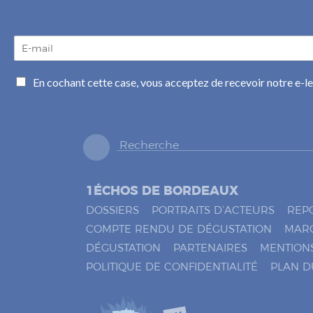
E
-
m
C
En cochant cette case, vous acceptez de recevoir notre e-l
a
a
i
s
l
e
*
s
à
c
o
1ÉCHOS DE BORDEAUX
c
h
DOSSIERS
PORTRAITS D’ACTEURS
REP
e
COMPTE RENDU DE DÉGUSTATION
MAR
r
DÉGUSTATION
PARTENAIRES
MENTION
*
POLITIQUE DE CONFIDENTIALITÉ
PLAN D