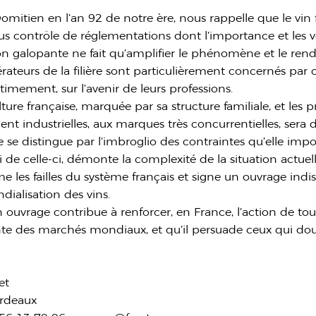
mitien en l’an 92 de notre ère, nous rappelle que le vin fai
s contrôle de réglementations dont l’importance et les v
tion galopante ne fait qu’amplifier le phénomène et le ren
pérateurs de la filière sont particulièrement concernés pa
timement, sur l’avenir de leurs professions.
lture française, marquée par sa structure familiale, et les 
t industrielles, aux marques très concurrentielles, sera de
se distingue par l’imbroglio des contraintes qu’elle impose 
i de celle-ci, démonte la complexité de la situation actuel
me les failles du système français et signe un ouvrage i
dialisation des vins.
on ouvrage contribue à renforcer, en France, l’action de to
ante des marchés mondiaux, et qu’il persuade ceux qui do
et
ordeaux