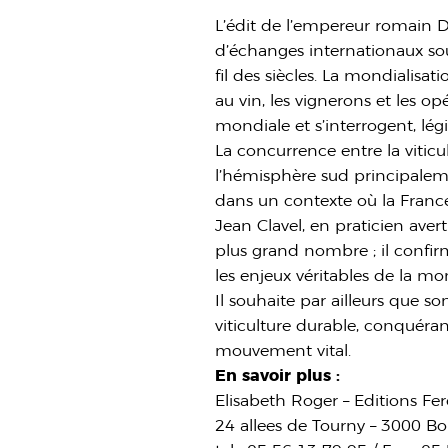
L’édit de l’empereur romain Do
d’échanges internationaux sou
fil des siècles. La mondialisa
au vin, les vignerons et les o
mondiale et s’interrogent, légi
La concurrence entre la viticu
l’hémisphère sud principalemen
dans un contexte où la France 
Jean Clavel, en praticien avert
plus grand nombre ; il confir
les enjeux véritables de la mon
Il souhaite par ailleurs que s
viticulture durable, conquér
mouvement vital.
En savoir plus :
Elisabeth Roger – Editions Fer
24 allees de Tourny – 3000 B