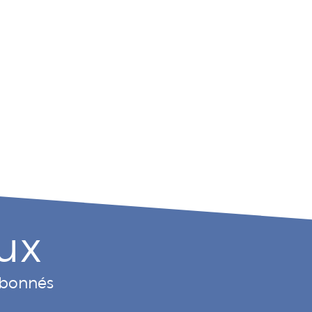
ux
 abonnés