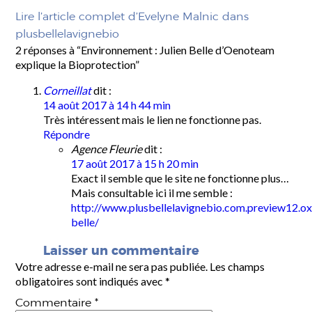
Lire l’article complet d’Evelyne Malnic dans
plusbellelavignebio
2 réponses à “Environnement : Julien Belle d’Oenoteam
explique la Bioprotection”
Corneillat
dit :
14 août 2017 à 14 h 44 min
Très intéressent mais le lien ne fonctionne pas.
Répondre
Agence Fleurie
dit :
17 août 2017 à 15 h 20 min
Exact il semble que le site ne fonctionne plus…
Mais consultable ici il me semble :
http://www.plusbellelavignebio.com.preview12.oxi
belle/
Laisser un commentaire
Votre adresse e-mail ne sera pas publiée.
Les champs
obligatoires sont indiqués avec
*
Commentaire
*