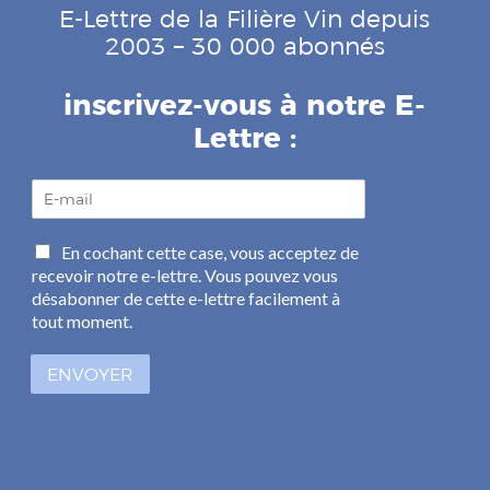
E-Lettre de la Filière Vin depuis
2003 – 30 000 abonnés
inscrivez-vous à notre E-
Lettre :
E
-
m
C
En cochant cette case, vous acceptez de
a
a
recevoir notre e-lettre. Vous pouvez vous
i
s
l
désabonner de cette e-lettre facilement à
e
*
tout moment.
s
à
ENVOYER
c
o
c
h
e