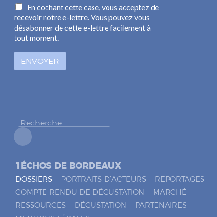
C
En cochant cette case, vous acceptez de
a
a
recevoir notre e-lettre. Vous pouvez vous
i
s
l
désabonner de cette e-lettre facilement à
e
*
tout moment.
s
à
ENVOYER
c
o
c
h
e
r
*
1ÉCHOS DE BORDEAUX
DOSSIERS
PORTRAITS D’ACTEURS
REPORTAGES
COMPTE RENDU DE DÉGUSTATION
MARCHÉ
RESSOURCES
DÉGUSTATION
PARTENAIRES