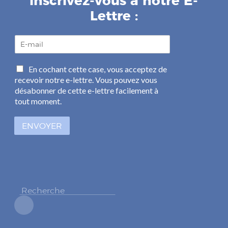
inscrivez-vous à notre E-
Lettre :
E
-
m
C
En cochant cette case, vous acceptez de
a
a
recevoir notre e-lettre. Vous pouvez vous
i
s
l
désabonner de cette e-lettre facilement à
e
*
tout moment.
s
à
ENVOYER
c
o
c
h
e
r
*