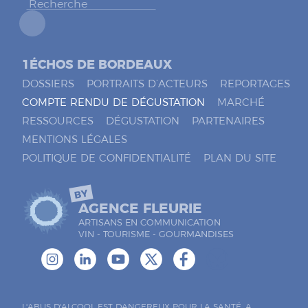
*
1ÉCHOS DE BORDEAUX
DOSSIERS
PORTRAITS D’ACTEURS
REPORTAGES
COMPTE RENDU DE DÉGUSTATION
MARCHÉ
RESSOURCES
DÉGUSTATION
PARTENAIRES
MENTIONS LÉGALES
POLITIQUE DE CONFIDENTIALITÉ
PLAN DU SITE
BY
AGENCE FLEURIE
ARTISANS EN COMMUNICATION
VIN - TOURISME - GOURMANDISES
L'ABUS D'ALCOOL EST DANGEREUX POUR LA SANTÉ. A