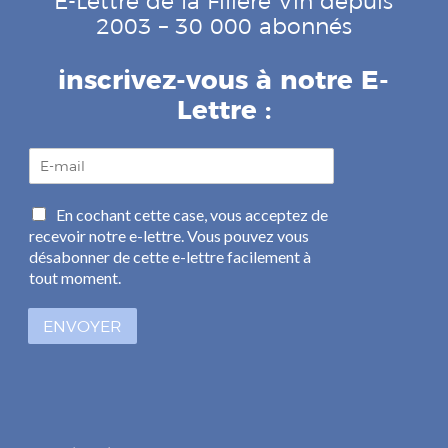
E-Lettre de la Filière Vin depuis
2003 – 30 000 abonnés
inscrivez-vous à notre E-
Lettre :
E
-
m
C
En cochant cette case, vous acceptez de
a
a
recevoir notre e-lettre. Vous pouvez vous
i
s
l
désabonner de cette e-lettre facilement à
e
*
tout moment.
s
à
ENVOYER
c
o
c
h
e
r