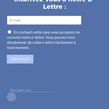
Lettre :
E
-
m
C
En cochant cette case, vous acceptez de
a
a
recevoir notre e-lettre. Vous pouvez vous
i
s
l
désabonner de cette e-lettre facilement à
e
*
tout moment.
s
à
ENVOYER
c
o
c
h
e
r
*